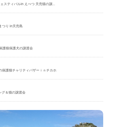
フェスティバルin えべつ 天売猫の譲...
猫まつり in天売島
猫と保護猫保護犬の譲渡会
】北海道の保護猫チャリティバザーｉｎチカホ
ィング＆猫の譲渡会