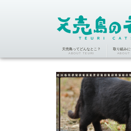
天売島ってどんなとこ？
取り組みに
ABOUT TEURI
ABOUT
/2002465b93b1851acb91961d8a251dbd.