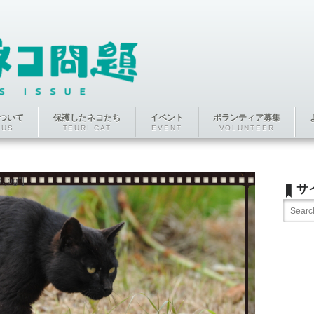
ついて
保護したネコたち
イベント
ボランティア募集
 US
TEURI CAT
EVENT
VOLUNTEER
jpg"]
サ