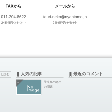
FAXから
メールから
011-204-8622
teuri-neko@nyantomo.jp
24時間受け付け中
24時間受け付け中
人気の記事
最近のコメント
っと読む
1
天売島のネコ
の問題